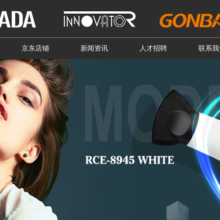
京东店铺
新闻资讯
人才招聘
联系我